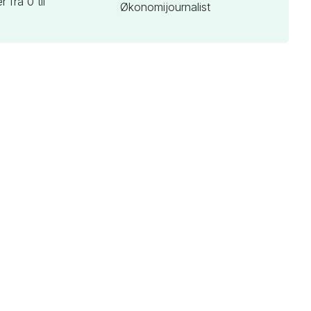
 fra 0 til
Økonomijournalist