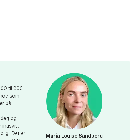
00 til 800
, noe som
er på
 deg og
ningsvis.
olig. Det er
Maria Louise Sandberg