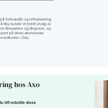
på forbrukslån og refinansiering.
å tilby kunder et bredt utvalg av
lom lånesøkere og långivere, og
 basert på deres økonomiske
hovedkontor i Oslo.
iering hos Axo
 tilfredstille disse