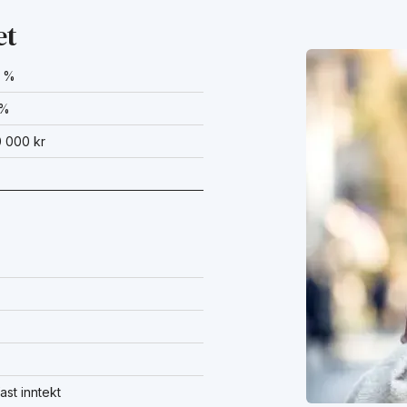
et
0 %
 %
0 000 kr
ast inntekt