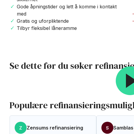
Gode åpningstider og lett å komme i kontakt
med
Gratis og uforpliktende
Tilbyr fleksibel låneramme
Se dette før du søker refinansi
Populære refinansieringsmulig
Zensums refinansiering
Samblas 
Z
S