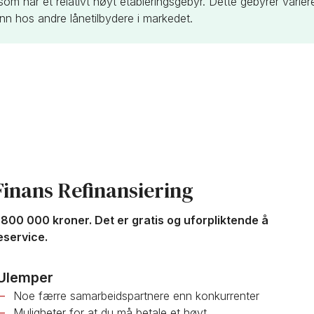
 har et relativt høyt etableringsgebyr. Dette gebyrer varierer
enn hos andre lånetilbydere i markedet.
inans Refinansiering
800 000 kroner. Det er gratis og uforpliktende å
eservice.
Ulemper
Noe færre samarbeidspartnere enn konkurrenter
Muligheter for at du må betale et høyt