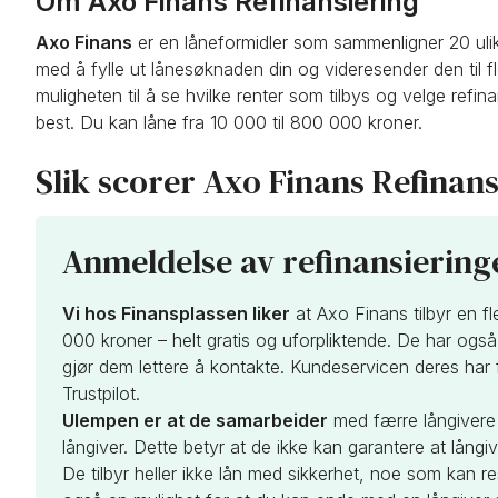
Om Axo Finans Refinansiering
Axo Finans
er en låneformidler som sammenligner 20 ulik
med å fylle ut lånesøknaden din og videresender den til fl
muligheten til å se hvilke renter som tilbys og velge refi
best. Du kan låne fra 10 000 til 800 000 kroner.
Slik scorer Axo Finans Refinans
Anmeldelse av refinansiering
Vi hos Finansplassen liker
at Axo Finans tilbyr en f
000 kroner – helt gratis og uforpliktende. De har og
gjør dem lettere å kontakte. Kundeservicen deres har 
Trustpilot.
Ulempen er at de samarbeider
med færre långivere
långiver. Dette betyr at de ikke kan garantere at långiv
De tilbyr heller ikke lån med sikkerhet, noe som kan re