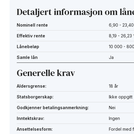
Detaljert informasjon om lån
Nominell rente
6,90 - 23,4
Effektiv rente
8,19 - 26,23
Lånebeløp
10 000 - 80
Samle lån
Ja
Generelle krav
Aldersgrense:
18 år
Statsborgerskap:
Ikke oppgitt
Godkjenner betalingsanmerkning:
Nei
Inntektskrav:
Ingen
Ansettelsesform:
Fordel med f