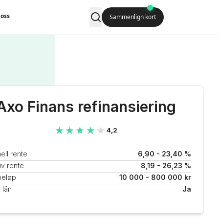
oss
Sammenlign kort
Axo Finans refinansiering
★★★★★
★★★★★
4,2
ell rente
6,90 - 23,40 %
iv rente
8,19 - 26,23 %
beløp
10 000 - 800 000 kr
 lån
Ja