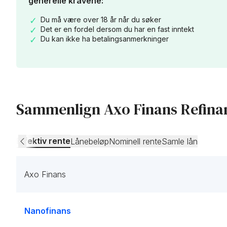
generelle kravene:
Du må være over 18 år når du søker
Det er en fordel dersom du har en fast inntekt
Du kan ikke ha betalingsanmerkninger
Sammenlign Axo Finans Refina
Effektiv rente
Lånebeløp
Nominell rente
Samle lån
Axo Finans
Nanofinans