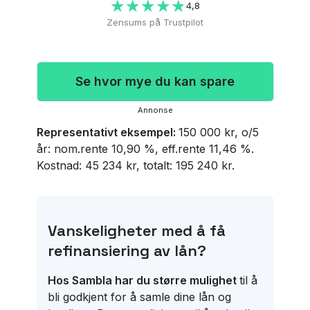
★★★★★
★★★★★
4,8
Zensums på Trustpilot
Se hvor mye du kan spare
annonse
Representativt eksempel:
150 000 kr, o/5
år: nom.rente 10,90 %, eff.rente 11,46 %.
Kostnad: 45 234 kr, totalt: 195 240 kr.
Vanskeligheter med å få
refinansiering av lån?
Hos Sambla har du større mulighet
til å
bli godkjent for å samle dine lån og