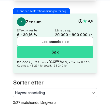
Finne den beste refinansieringen for deg
★
★
4,9
Zensum
Z
effektiv rente
lånebeløp
6 - 30,16 %
20 000 - 800 000 kr
Les anmeldelse
Søk
annonse
150 000 kr, o/5 år: nom.rente 10,90 %, eff.rente 11,46 %.
Kostnad: 45 234 kr, totalt: 195 240 kr.
sorter etter
3
/
27
matchende långivere