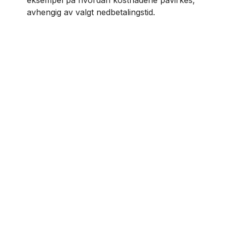
eksempel på hvordan kostnadene påvirkes,
avhengig av valgt nedbetalingstid.