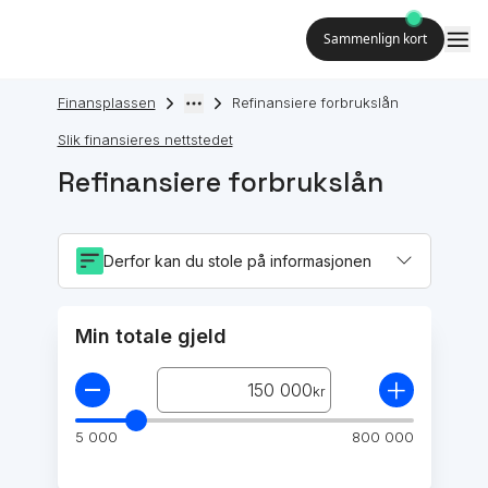
Sammenlign kort
Finansplassen
Refinansiere forbrukslån
Slik finansieres nettstedet
Refinansiere forbrukslån
Derfor kan du stole på informasjonen
Min totale gjeld
-
+
kr
5 000
800 000