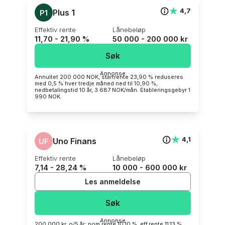
★
★
4,7
Plus 1
P1
effektiv rente
lånebeløp
11,70 - 21,90 %
50 000 - 200 000 kr
Søk
annonse
Annuitet 200 000 NOK, startrente 23,90 % reduseres
med 0,5 % hver tredje måned ned til 10,90 %,
nedbetalingstid 10 år, 3 687 NOK/mån. Etableringsgebyr 1
990 NOK.
★
★
4,1
Uno Finans
UF
effektiv rente
lånebeløp
7,14 - 28,24 %
10 000 - 600 000 kr
Les anmeldelse
Søk
annonse
200 000 kr, o/5 år: nom.rente 10,10 %, eff.rente 11.13 %.