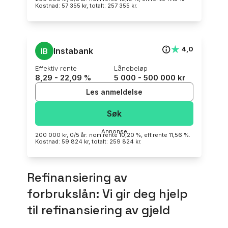
Kostnad: 57 355 kr, totalt: 257 355 kr.
★
★
4,0
Instabank
IB
effektiv rente
lånebeløp
8,29 - 22,09 %
5 000 - 500 000 kr
Les anmeldelse
Søk
annonse
200 000 kr, 0/5 år: nom.rente 10,20 %, eff.rente 11,56 %.
Kostnad: 59 824 kr, totalt: 259 824 kr.
Refinansiering av
forbrukslån: Vi gir deg hjelp
til refinansiering av gjeld