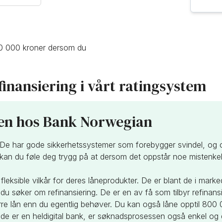
800 000 kroner dersom du
inansiering i vårt ratingsystem
gen hos Bank Norwegian
. De har gode sikkerhetssystemer som forebygger svindel, og
an du føle deg trygg på at dersom det oppstår noe mistenkelig
fleksible vilkår for deres låneprodukter. De er blant de i mark
du søker om refinansiering. De er en av få som tilbyr refinansi
tørre lån enn du egentlig behøver. Du kan også låne opptil 800
de er en heldigital bank, er søknadsprosessen også enkel og 