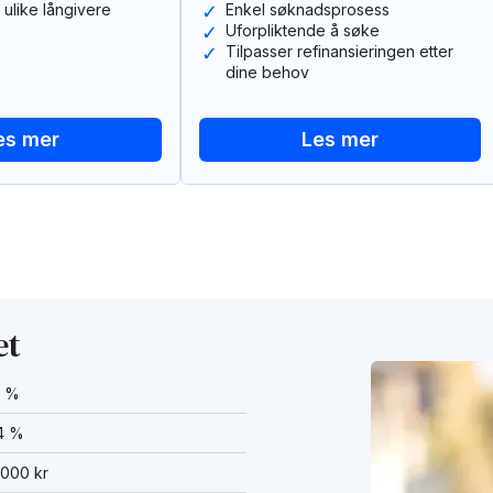
 ulike långivere
Enkel søknadsprosess
Uforpliktende å søke
Tilpasser refinansieringen etter
dine behov
es mer
Les mer
et
9 %
54 %
 000 kr