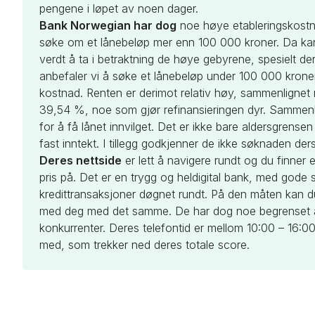
pengene i løpet av noen dager.
Bank Norwegian har dog
noe høye etableringskostn
søke om et lånebeløp mer enn 100 000 kroner. Da kan 
verdt å ta i betraktning de høye gebyrene, spesielt der
anbefaler vi å søke et lånebeløp under 100 000 kroner.
kostnad. Renten er derimot relativ høy, sammenlignet
39,54 %, noe som gjør refinansieringen dyr. Sammen
for å få lånet innvilget. Det er ikke bare aldersgre
fast inntekt. I tillegg godkjenner de ikke søknaden de
Deres nettside
er lett å navigere rundt og du finner 
pris på. Det er en trygg og heldigital bank, med god
kredittransaksjoner døgnet rundt. På den måten kan du
med deg med det samme. De har dog noe begrenset åp
konkurrenter. Deres telefontid er mellom 10:00 – 16:0
med, som trekker ned deres totale score.