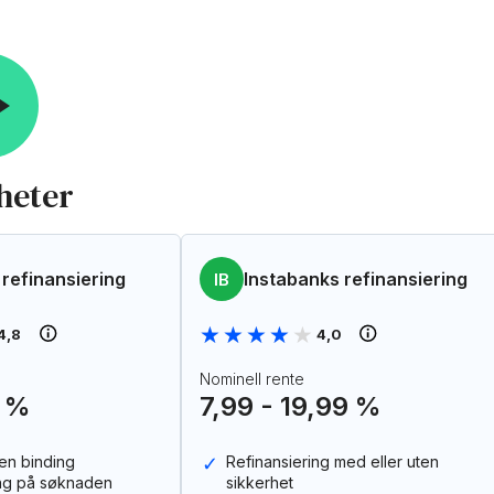
heter
refinansiering
Instabanks refinansiering
IB
★★★★★
★★★★★
4,8
4,0
Nominell rente
0 %
7,99 - 19,99 %
gen binding
Refinansiering med eller uten
ing på søknaden
sikkerhet