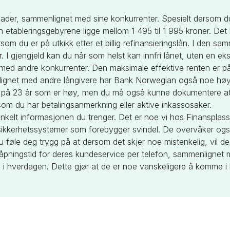
ader, sammenlignet med sine konkurrenter. Spesielt dersom d
etableringsgebyrene ligge mellom 1 495 til 1 995 kroner. De
som du er på utkikk etter et billig refinansieringslån. I den s
 I gjengjeld kan du når som helst kan innfri lånet, uten en eks
 med andre konkurrenter. Den maksimale effektive renten er p
lignet med andre långivere har Bank Norwegian også noe høy
nsen på 23 år som er høy, men du må også kunne dokumentere a
rsom du har betalingsanmerkning eller aktive inkassosaker.
enkelt informasjonen du trenger. Det er noe vi hos Finansplass
e sikkerhetssystemer som forebygger svindel. De overvåker og
 føle deg trygg på at dersom det skjer noe mistenkelig, vil de
ningstid for deres kundeservice per telefon, sammenlignet 
0 i hverdagen. Dette gjør at de er noe vanskeligere å komme i