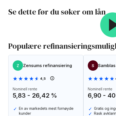
Se dette før du søker om lån
Populære refinansieringsmulig
Zensums refinansiering
Samblas 
Z
S
★★★★★
★★★★★
★★★★★
★★★★★
4,5
Nominell rente
Nominell rente
5,83 - 26,42 %
6,90 - 4
En av markedets mest fornøyde
Gratis og in
kunder
Rask avklar