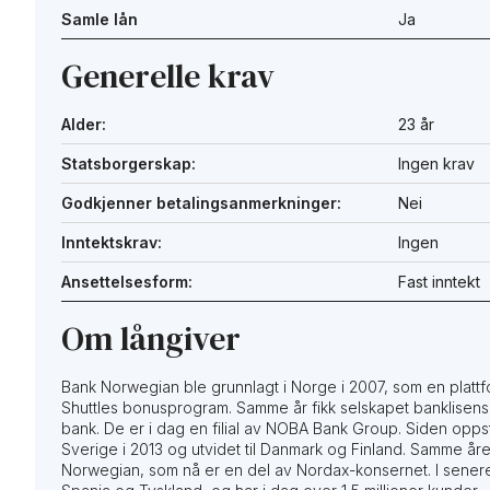
Samle lån
Ja
Generelle krav
Alder:
23 år
Statsborgerskap:
Ingen krav
Godkjenner betalingsanmerkninger:
Nei
Inntektskrav:
Ingen
Ansettelsesform:
Fast inntekt
Om långiver
Bank Norwegian ble grunnlagt i Norge i 2007, som en plattf
Shuttles bonusprogram. Samme år fikk selskapet banklisens og
bank. De er i dag en filial av NOBA Bank Group. Siden oppst
Sverige i 2013 og utvidet til Danmark og Finland. Samme år
Norwegian, som nå er en del av Nordax-konsernet. I senere 