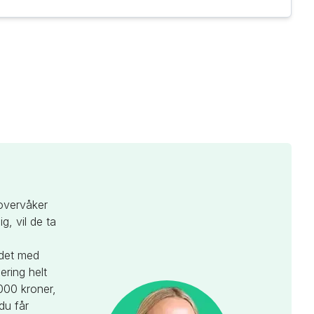
 overvåker
, vil de ta
edet med
ering helt
 000 kroner,
du får