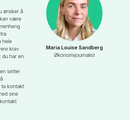
u ønsker å
t kan være
ammenheng
tra
å hele
Maria Louise Sandberg
ere krav
Økonomijournalist
t du har en
en setter
så
 ta kontakt
med sine
 kontakt