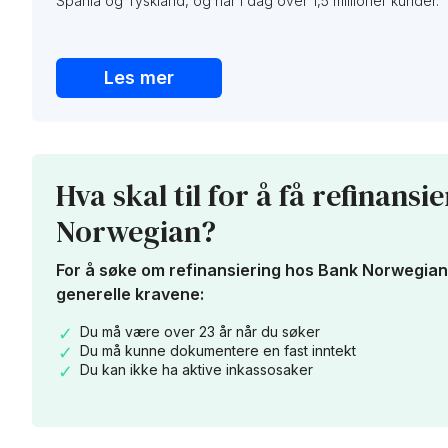
Spania og Tyskland, og har i dag over 1,5 millioner kunder.
Les mer
Hva skal til for å få refinans
Norwegian?
For å søke om refinansiering hos Bank Norwegian, 
generelle kravene:
Du må være over 23 år når du søker
Du må kunne dokumentere en fast inntekt
Du kan ikke ha aktive inkassosaker