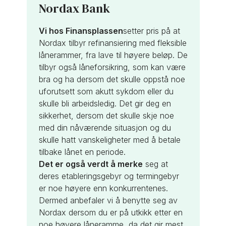
Nordax Bank
Vi hos Finansplassen
setter pris på at
Nordax tilbyr refinansiering med fleksible
lånerammer, fra lave til høyere beløp. De
tilbyr også låneforsikring, som kan være
bra og ha dersom det skulle oppstå noe
uforutsett som akutt sykdom eller du
skulle bli arbeidsledig. Det gir deg en
sikkerhet, dersom det skulle skje noe
med din nåværende situasjon og du
skulle hatt vanskeligheter med å betale
tilbake lånet en periode.
Det er også verdt
å merke
seg at
deres etableringsgebyr og termingebyr
er noe høyere enn konkurrentenes.
Dermed anbefaler vi å benytte seg av
Nordax dersom du er på utkikk etter en
noe høyere låneramme, da det gir mest