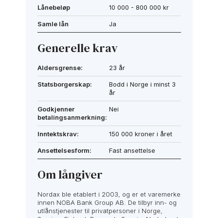
Lånebeløp
10 000 - 800 000 kr
Samle lån
Ja
Generelle krav
Aldersgrense:
23 år
Statsborgerskap:
Bodd i Norge i minst 3
år
Godkjenner
Nei
betalingsanmerkning:
Inntektskrav:
150 000 kroner i året
Ansettelsesform:
Fast ansettelse
Om långiver
Nordax ble etablert i 2003, og er et varemerke
innen NOBA Bank Group AB. De tilbyr inn- og
utlånstjenester til privatpersoner i Norge,