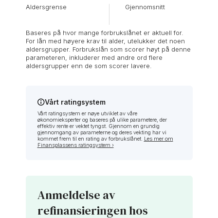
Aldersgrense
Effektiv rente
Kundetilfredshet
Lånebeløp
Nominell rente
Samle lån
Skjulte kostnader
Gjennomsnitt
Gjennomsnitt
Gjennomsnitt
Gjennomsnitt
Gjennomsnitt
Gjennomsnitt
Gjennomsnitt
Baseres på hvor mange forbrukslånet er aktuell for.
For lån med høyere krav til alder, utelukker det noen
aldersgrupper. Forbrukslån som scorer høyt på denne
parameteren, inkluderer med andre ord flere
aldersgrupper enn de som scorer lavere.
Vårt ratingsystem
Vårt ratingsystem er nøye utviklet av våre
økonomieksperter og baseres på ulike parametere, der
effektiv rente er vektet tyngst. Gjennom en grundig
gjennomgang av parameterne og deres vekting har vi
kommet frem til en rating av forbrukslånet.
Les mer om
Finansplassens ratingsystem ›
Anmeldelse av
refinansieringen hos