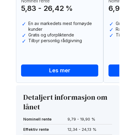
Nominell rente
Nominell rent
5,83 - 26,42 %
6,90 - 
En av markedets mest fornøyde
Gratis og
kunder
Rask avk
Gratis og uforpliktende
Tilbud fra
Tilbyr personlig rådgivning
Les mer
Detaljert informasjon om
lånet
Nominell rente
9,79 - 19,90 %
Effektiv rente
12,34 - 24,13 %