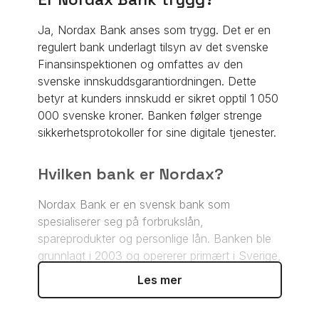
Ja, Nordax Bank anses som trygg. Det er en
regulert bank underlagt tilsyn av det svenske
Finansinspektionen og omfattes av den
svenske innskuddsgarantiordningen. Dette
betyr at kunders innskudd er sikret opptil 1 050
000 svenske kroner. Banken følger strenge
sikkerhetsprotokoller for sine digitale tjenester.
Hvilken bank er Nordax?
Nordax Bank er en svensk bank som
spesialiserer seg på forbrukslån,
spareprodukter og personlige lån. Banken ble
grunnlagt i 2003 og opererer primært i Sverige,
Norge, Finland og Tyskland. Nordax er en
Les mer
digital bank uten fysiske filialer, som fokuserer
på å tilby konkurransedyktige renter og enkle,