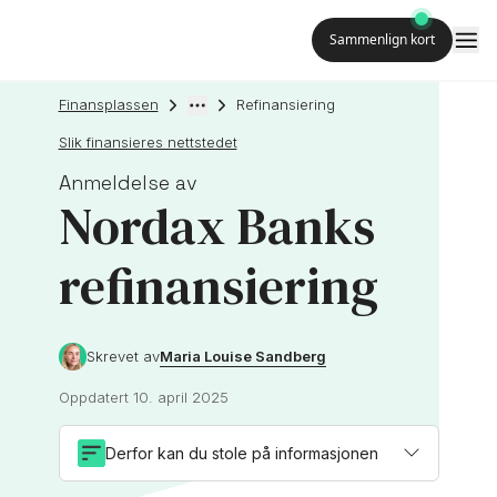
Sammenlign kort
Finansplassen
Refinansiering
Slik finansieres nettstedet
Anmeldelse av
Nordax Banks
refinansiering
Maria Louise Sandberg
Skrevet av
Oppdatert
10. april 2025
Derfor kan du stole på informasjonen