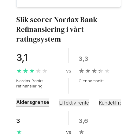
Slik scorer Nordax Bank
Refinansiering i vårt
ratingsystem
3,1
3,3
★★★★★
★★★★★
★★★★★
★★★★★
Nordax Banks
Gjennomsnitt
refinansiering
Aldersgrense
Effektiv rente
Kundetilfredshet
3
2
3,2
4
3
5
3,5
3,6
3
2,6
2,9
3,2
4,5
3,7
★
★
★
★
★
★
★
★
★
★
★
★
★
★
★
★
★
★
★
★
★
★
★
★
★
★
★
★