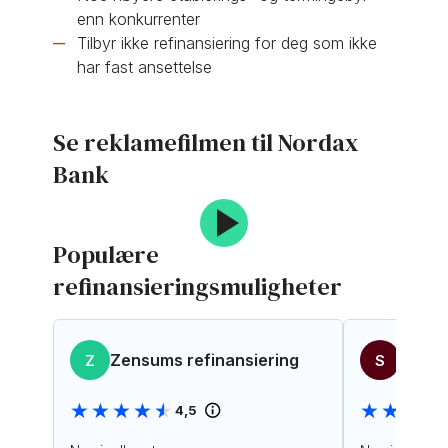
enn konkurrenter
Tilbyr ikke refinansiering for deg som ikke
har fast ansettelse
Se reklamefilmen til Nordax
Bank
Populære
refinansieringsmuligheter
Zensums refinansiering
Sambl
Z
S
★★★★★
★★★★★
★★★★
★★★★
4,5