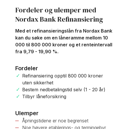
nettbaserte banktjenester.
Fordeler og ulemper med
Nordax Bank Refinansiering
Hvordan overføre til Nordax?
Med et refinansieringslån fra Nordax Bank
For å overføre penger til Nordax, logg inn på
kan du søke om en låneramme mellom 10
din nettbank og velg "overføring til annen
000 til 800 000 kroner og et renteintervall
bank". Oppgi ditt Nordax kontonummer og din
fra 9,79 - 19,90 %.
personlige referanse. Alternativt kan du bruke
BankID for å logge inn på din Nordax-konto
og finne kontodetaljene der. Husk å
Fordeler
dobbeltsjekke all informasjon før du
Refinansiering opptil 800 000 kroner
gjennomfører overføringen.
uten sikkerhet
Bestem nedbetalingstid selv (1 - 20 år)
Tilbyr låneforsikring
Ulemper
Åpningstidene er noe begrenset
Noe høyere etablerings- og termingebyr