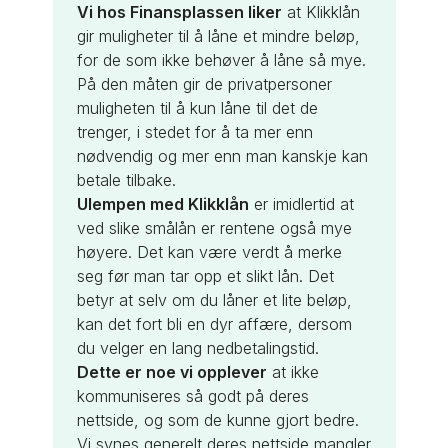
Vi hos Finansplassen liker
at Klikklån
gir muligheter til å låne et mindre beløp,
for de som ikke behøver å låne så mye.
På den måten gir de privatpersoner
muligheten til å kun låne til det de
trenger, i stedet for å ta mer enn
nødvendig og mer enn man kanskje kan
betale tilbake.
Ulempen med Klikklån
er imidlertid at
ved slike smålån er rentene også mye
høyere. Det kan være verdt å merke
seg før man tar opp et slikt lån. Det
betyr at selv om du låner et lite beløp,
kan det fort bli en dyr affære, dersom
du velger en lang nedbetalingstid.
Dette er noe vi opplever
at ikke
kommuniseres så godt på deres
nettside, og som de kunne gjort bedre.
Vi synes generelt deres nettside mangler