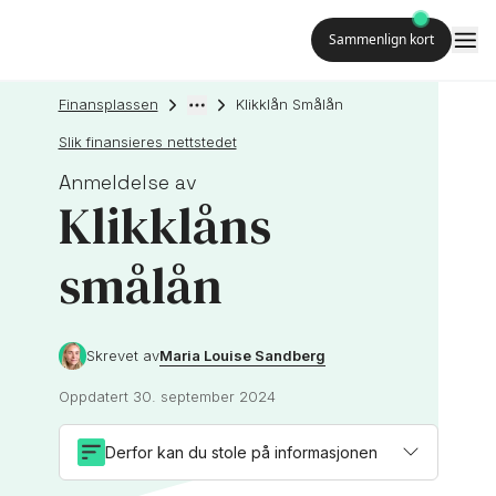
Sammenlign kort
Finansplassen
Klikklån Smålån
Slik finansieres nettstedet
Anmeldelse av
Klikklåns
smålån
Maria Louise Sandberg
Skrevet av
Oppdatert
30. september 2024
Derfor kan du stole på informasjonen