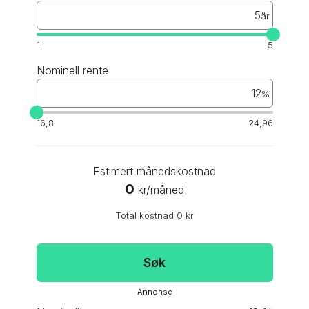
år
1
5
Nominell rente
%
16,8
24,96
Estimert månedskostnad
0
kr
/
måned
Total kostnad
0
kr
Søk
annonse