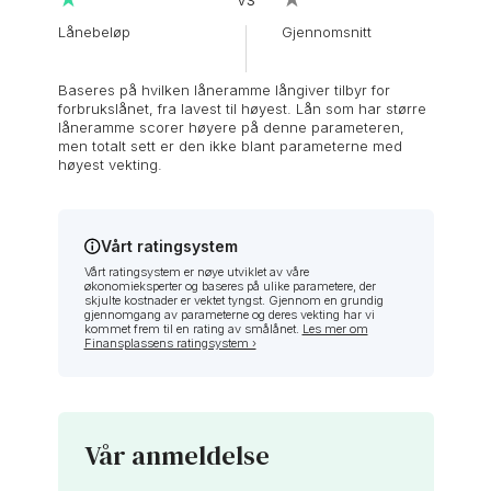
Lånebeløp
Gjennomsnitt
Baseres på hvilken låneramme långiver tilbyr for
forbrukslånet, fra lavest til høyest. Lån som har større
låneramme scorer høyere på denne parameteren,
men totalt sett er den ikke blant parameterne med
høyest vekting.
Vårt ratingsystem
Vårt ratingsystem er nøye utviklet av våre
økonomieksperter og baseres på ulike parametere, der
skjulte kostnader er vektet tyngst. Gjennom en grundig
gjennomgang av parameterne og deres vekting har vi
kommet frem til en rating av smålånet.
Les mer om
Finansplassens ratingsystem ›
Vår anmeldelse