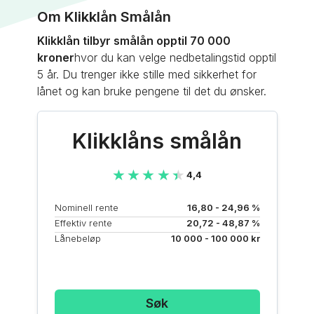
Om Klikklån Smålån
Klikklån tilbyr smålån opptil 70 000
kroner
hvor du kan velge nedbetalingstid opptil
5 år. Du trenger ikke stille med sikkerhet for
lånet og kan bruke pengene til det du ønsker.
Klikklåns smålån
★★★★★
★★★★★
4,4
Nominell rente
16,80 - 24,96 %
Effektiv rente
20,72 - 48,87 %
Lånebeløp
10 000 - 100 000 kr
Søk