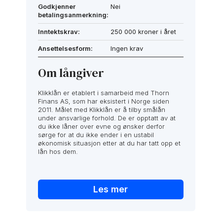
Godkjenner
Nei
betalingsanmerkning:
Inntektskrav:
250 000 kroner i året
Ansettelsesform:
Ingen krav
Om långiver
Klikklån er etablert i samarbeid med Thorn
Finans AS, som har eksistert i Norge siden
2011. Målet med Klikklån er å tilby smålån
under ansvarlige forhold. De er opptatt av at
du ikke låner over evne og ønsker derfor
sørge for at du ikke ender i en ustabil
økonomisk situasjon etter at du har tatt opp et
lån hos dem.
Les mer