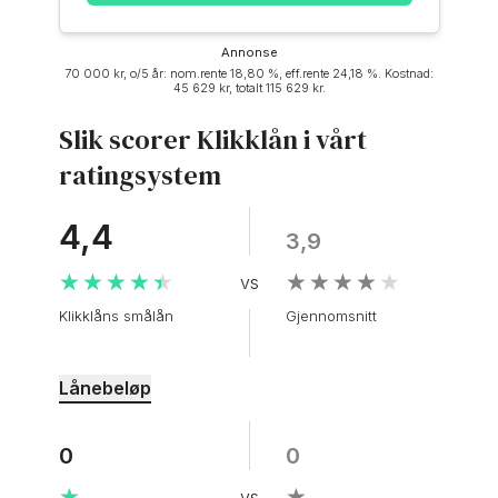
annonse
70 000 kr, o/5 år: nom.rente 18,80 %, eff.rente 24,18 %. Kostnad:
45 629 kr, totalt 115 629 kr.
Slik scorer Klikklån i vårt
ratingsystem
4,4
3,9
★★★★★
★★★★★
★★★★★
★★★★★
Klikklåns smålån
Gjennomsnitt
Lånebeløp
0
0
★
★
★
★