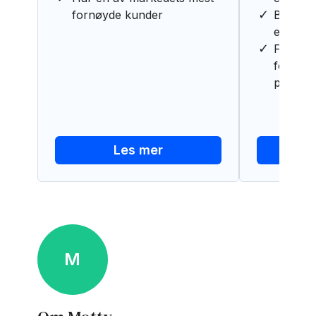
fornøyde kunder
Behøver
eiendel
Få full 
forbruke
på MinS
Les mer
M