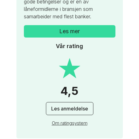
gode betingelser og er en av
gode betingelser og er en av
låneformidlerne i bransjen som
låneformidlerne i bransjen som
samarbeider med flest banker.
samarbeider med flest banker.
Les mer
Les mer
Vår rating
★
★
4,5
Les anmeldelse
Om ratingsystem