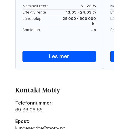
Nominell rente
6 - 23 %
Nominell r
Effektiv rente
13,09 - 24,63 %
Effektiv re
Lånebeløp
25 000 - 600 000
Lånebelø
kr
Samle lån
Ja
Samle lån
Les mer
Kontakt Motty
Telefonnummer:
69 36 06 66
Epost:
kundeservice@motty.no