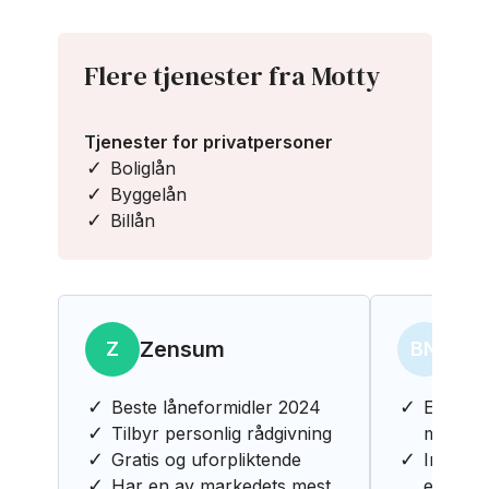
Flere tjenester fra Motty
Tjenester for privatpersoner
Boliglån
Byggelån
Billån
Zensum
Ban
Z
BN
Beste låneformidler 2024
Enkel og
Tilbyr personlig rådgivning
med Ba
Gratis og uforpliktende
Innfri l
Har en av markedets mest
ekstra 