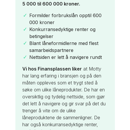
4,5
5 000 til 600 000 kroner.
Formilder forbrukslån opptil 600
Formilder refinansiering opptil 800
000 kroner
000 kroner
Konkurransedyktige renter og
Konkurransedyktige renter og
betingelser
betingelser
Blant låneformidlerne med flest
Blant låneformidlerne med flest
samarbeidspartnere
samarbeidspartnere
Nettsiden er lett å navigere rundt
Nettsiden er lett å navigere rundt
Vi hos Finansplassen liker
Vi hos Finansplassen liker
at Motty
at Motty
har lang erfaring i bransjen og på den
har lang erfaring i bransjen og på den
måten oppleves som et trygt sted å
måten oppleves som et trygt sted å
søke om ulike låneprodukter. De har en
søke om ulike låneprodukter. De har en
oversiktlig og tydelig nettside, som gjør
oversiktlig og tydelig nettside, som gjør
det lett å navigere og gir svar på det du
det lett å navigere og gir svar på det du
trenger å vite om de ulike
trenger å vite om de ulike
låneproduktene de sammenligner. De
låneproduktene de sammenligner. De
har også konkurransedyktige renter,
har også konkurransedyktige renter,