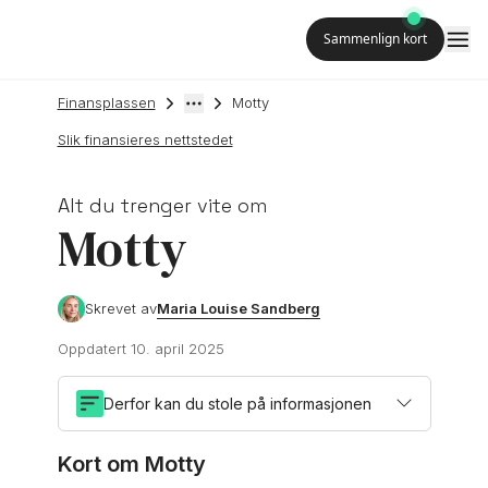
Sammenlign kort
Finansplassen
Motty
Slik finansieres nettstedet
Alt du trenger vite om
Motty
Maria Louise Sandberg
Skrevet av
Oppdatert
10. april 2025
Derfor kan du stole på informasjonen
Kort om Motty