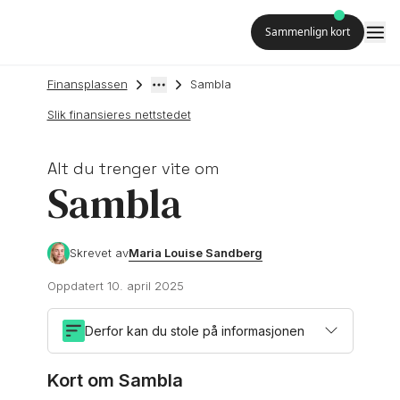
Sammenlign kort
Finansplassen
Sambla
Slik finansieres nettstedet
Alt du trenger vite om
Sambla
Maria Louise Sandberg
Skrevet av
Oppdatert
10. april 2025
Derfor kan du stole på informasjonen
Kort om Sambla