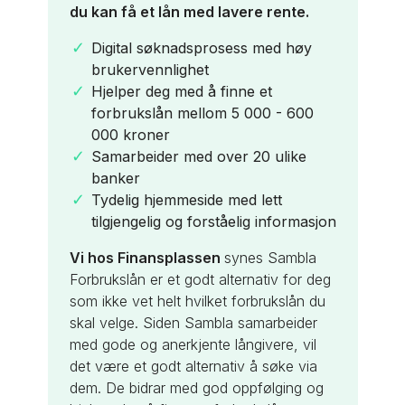
du kan få et lån med lavere rente.
3,9
Digital søknadsprosess med høy
Hjelper deg å samle smålån til et
brukervennlighet
større lån opptil 600 000 kr
Hjelper deg med å finne et
Gratis og uforpliktende
forbrukslån mellom 5 000 - 600
Har en av markedets mest
000 kroner
fornøyde kunder
Samarbeider med over 20 ulike
Hjulpet over 300 000 kunder
banker
Vi hos Finansplassen
synes Sambla
Tydelig hjemmeside med lett
Refinansiering er et godt alternativ for
tilgjengelig og forståelig informasjon
deg som kunne tenke deg ekstra
Vi hos Finansplassen
veiledning for din finansiering. De tilbyr
synes Sambla
Forbrukslån er et godt alternativ for deg
god oppfølging og samarbeider med
som ikke vet helt hvilket forbrukslån du
gode og anerkjente långivere, som gjør
skal velge. Siden Sambla samarbeider
at de kan hjelpe deg på veien til en
med gode og anerkjente långivere, vil
refinansiering du kan være fornøyd
det være et godt alternativ å søke via
med.
dem. De bidrar med god oppfølging og