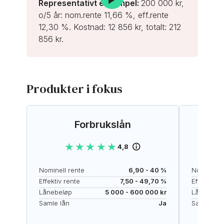
Representativt eksempel:
200 000 kr,
o/5 år: nom.rente 11,66 %, eff.rente
12,30 %. Kostnad: 12 856 kr, totalt: 212
856 kr.
Produkter i fokus
Forbrukslån
★★★★★
★★★★★
4,8
Nominell rente
6,90 - 40 %
Nominell r
Effektiv rente
7,50 - 49,70 %
Effektiv re
Lånebeløp
5 000 - 600 000 kr
Lånebelø
Samle lån
Ja
Samle lån