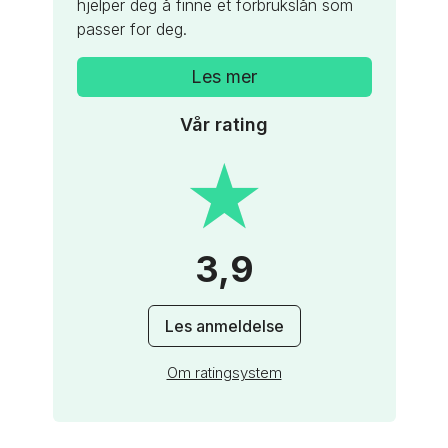
Les mer
hjelper deg å finne et forbrukslån som
passer for deg.
Les mer
Vår rating
★
★
3,9
Les anmeldelse
Om ratingsystem