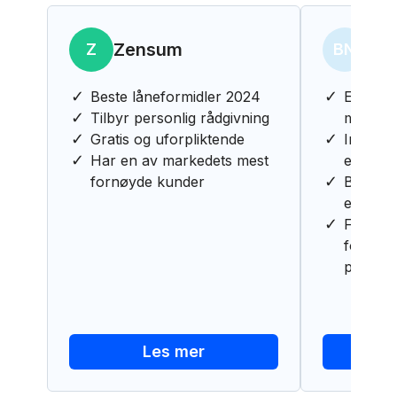
Zensum
Ban
Z
BN
Beste låneformidler 2024
Enkel og
Tilbyr personlig rådgivning
med Ba
Gratis og uforpliktende
Innfri l
Har en av markedets mest
ekstra 
fornøyde kunder
Behøver
eiendel
Få full 
forbruke
på MinS
Les mer