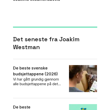
Det seneste fra
Joakim
Westman
De beste svenske
budsjettappene (2026)
Vi har gått grundig gjennom
alle budsjettappene på det
svenske markedet, slik at du
kan sammenligne alternativene
og laste ned den appen som
passer best for deg.
De beste
Sammenligning av