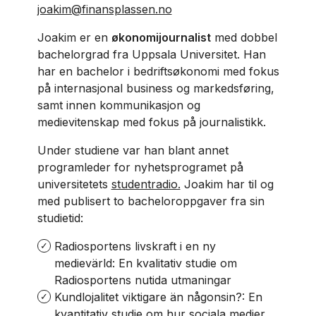
joakim@finansplassen.no
Joakim er en
økonomijournalist
med dobbel
bachelorgrad fra Uppsala Universitet. Han
har en bachelor i bedriftsøkonomi med fokus
på internasjonal business og markedsføring,
samt innen kommunikasjon og
medievitenskap med fokus på journalistikk.
Under studiene var han blant annet
programleder for nyhetsprogramet på
universitetets
studentradio.
Joakim har til og
med publisert to bacheloroppgaver fra sin
studietid:
Radiosportens livskraft i en ny
medievärld: En kvalitativ studie om
Radiosportens nutida utmaningar
Kundlojalitet viktigare än någonsin?: En
kvantitativ studie om hur sociala medier