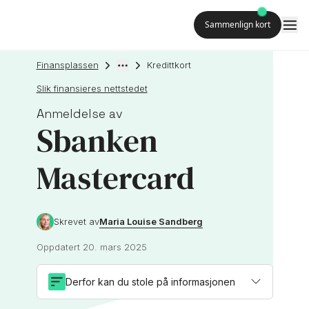
Sammenlign kort
Finansplassen
Kredittkort
Slik finansieres nettstedet
Anmeldelse av
Sbanken
Mastercard
Maria Louise Sandberg
Skrevet av
Oppdatert
20. mars 2025
Derfor kan du stole på informasjonen