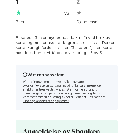
1
5
2
4,5
3
4
5
2
3,7
2,4
3,1
3
4,2
4,4
★
★
★
★
★
★
★
★
★
★
★
★
★
★
★
★
★
★
★
★
★
★
★
★
★
★
★
★
Bonus
Effektiv rente
Forsikring
Gebyr
Kredittgrense
Rentefrie dager
Årsavgift
Gjennomsnitt
Gjennomsnitt
Gjennomsnitt
Gjennomsnitt
Gjennomsnitt
Gjennomsnitt
Gjennomsnitt
Baseres på hvor mye bonus du kan få ved bruk av
kortet og om bonusen er begrenset eller ikke. Dersom
kortet kun gir fordeler vil den få scoren 1, men kortet
med best bonus vil få beste vurdering - 5 av 5.
Vårt ratingsystem
Vårt ratingsystem er nøye utviklet av våre
økonomieksperter og baseres på ulike parametere, der
effektiv rente er vektet tyngst. Gjennom en grundig
gjennomgang av parameterne og deres vekting har vi
kommet frem til en rating av forbrukslånet.
Les mer om
Finansplassens ratingsystem ›
Anmeldelse av Sbanken