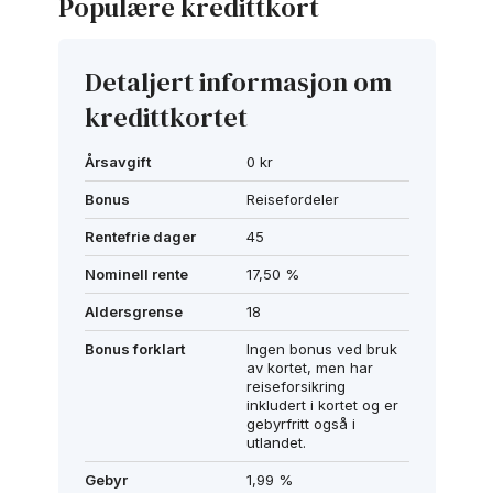
Populære kredittkort
Detaljert informasjon om
kredittkortet
Årsavgift
0 kr
Bonus
Reisefordeler
Rentefrie dager
45
Nominell rente
17,50 %
Aldersgrense
18
Bonus forklart
Ingen bonus ved bruk
av kortet, men har
reiseforsikring
inkludert i kortet og er
gebyrfritt også i
utlandet.
Gebyr
1,99 %