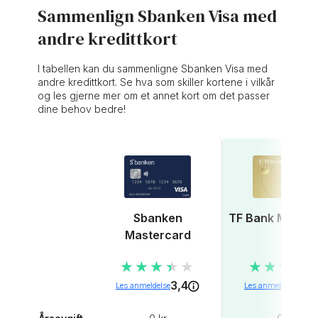
Sammenlign Sbanken Visa med
andre kredittkort
I tabellen kan du sammenligne Sbanken Visa med
andre kredittkort. Se hva som skiller kortene i vilkår
og les gjerne mer om et annet kort om det passer
dine behov bedre!
Sbanken
TF Bank Master
Mastercard
★★★★★
★★★★★
★★★★
★★★★
3,4
4,3
Les anmeldelse
Les anmeldelse