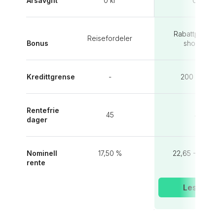
Årsavgift
0 kr
0 kr
Rabattprogram
Reisefordeler
Bonus
shopping
Kredittgrense
-
200 000 kr
Rentefrie
45
43
dager
Nominell
17,50 %
22,65 - 26,79 
rente
Les mer