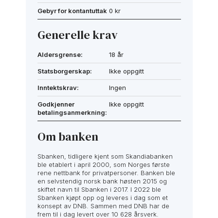
Gebyr for kontantuttak
0 kr
Generelle krav
Aldersgrense:
18 år
Statsborgerskap:
Ikke oppgitt
Inntektskrav:
Ingen
Godkjenner
Ikke oppgitt
betalingsanmerkning:
Om banken
Sbanken, tidligere kjent som Skandiabanken
ble etablert i april 2000, som Norges første
rene nettbank for privatpersoner. Banken ble
en selvstendig norsk bank høsten 2015 og
skiftet navn til Sbanken i 2017. I 2022 ble
Sbanken kjøpt opp og leveres i dag som et
konsept av DNB. Sammen med DNB har de
frem til i dag levert over 10 628 årsverk.