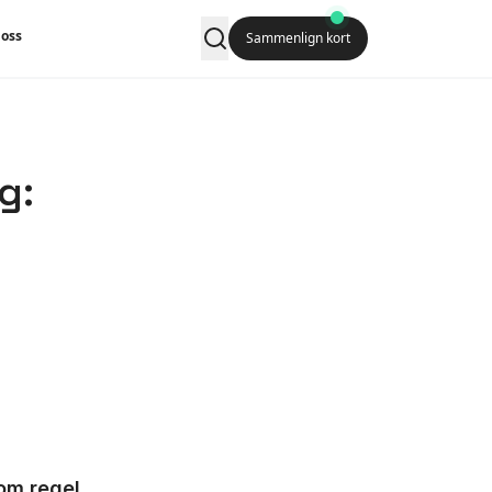
oss
Sammenlign kort
g:
som regel