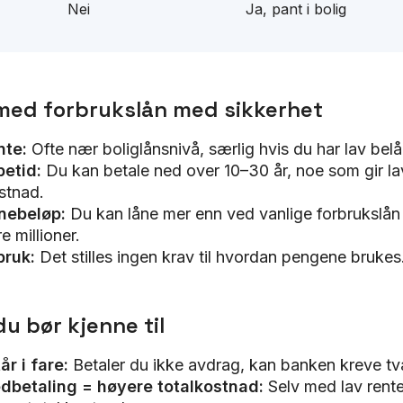
Nei
Ja, pant i bolig
med forbrukslån med sikkerhet
nte:
Ofte nær boliglånsnivå, særlig hvis du har lav bel
petid:
Du kan betale ned over 10–30 år, noe som gir la
stnad.
nebeløp:
Du kan låne mer enn ved vanlige forbrukslån
e millioner.
bruk:
Det stilles ingen krav til hvordan pengene brukes
u bør kjenne til
år i fare:
Betaler du ikke avdrag, kan banken kreve tv
dbetaling = høyere totalkostnad:
Selv med lav rente