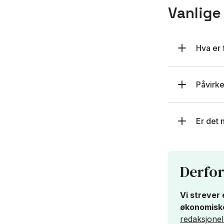
Vanlige
Hva er 
Påvirke
Er det 
Derfor
Vi strever 
økonomiske
redaksjonell