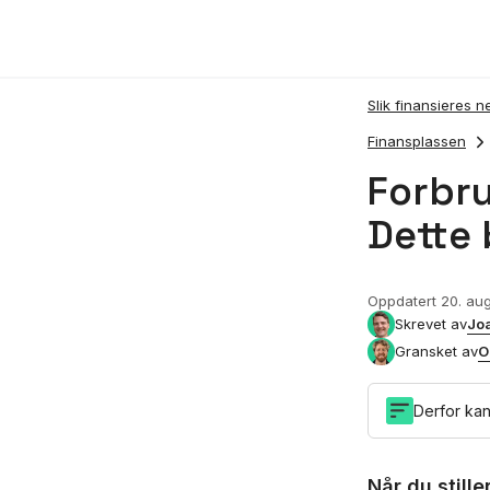
Slik finansieres n
Finansplassen
Forbru
Dette 
Oppdatert
20. au
Jo
Skrevet av
O
Gransket av
Derfor kan
Når du still