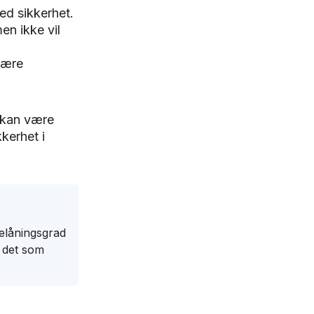
ed sikkerhet.
en ikke vil
være
t kan være
kerhet i
belåningsgrad
e det som