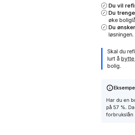
Du vil
ref
Du trenge
øke boligl
Du ønsker 
løsningen.
Skal du ref
lurt å
bytte
bolig.
Eksempe
Har du en bo
på 57 %. Da 
forbrukslån 