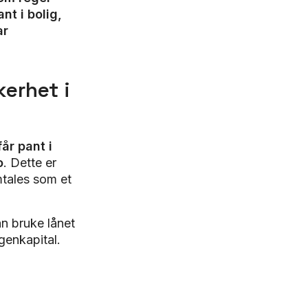
nt i bolig,
ar
kerhet i
år pant i
o
. Dette er
mtales som et
n bruke lånet
genkapital.