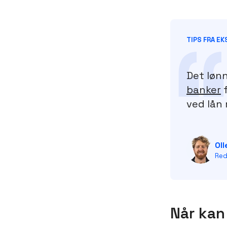
TIPS FRA E
Det lønn
banker
f
ved lån 
Ol
Red
Når kan