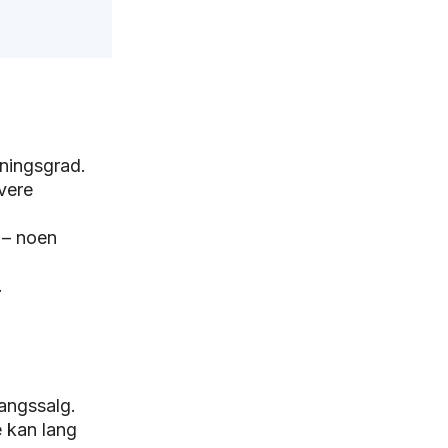
åningsgrad.
vere
 – noen
.
angssalg.
 kan lang