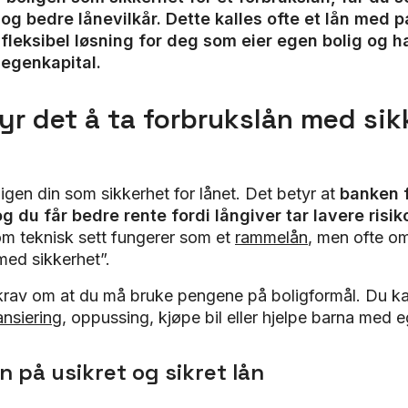
og bedre lånevilkår. Dette kalles ofte et lån med pa
 fleksibel løsning for deg som eier egen bolig og h
egenkapital.
yr det å ta forbrukslån med sik
igen din som sikkerhet for lånet. Det betyr at
banken f
g du får bedre rente fordi långiver tar lavere risik
som teknisk sett fungerer som et
rammelån
, men ofte o
med sikkerhet”.
krav om at du må bruke pengene på boligformål. Du ka
ansiering
, oppussing, kjøpe bil eller hjelpe barna med e
n på usikret og sikret lån