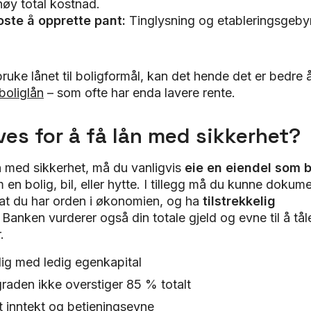
høy total kostnad.
oste å opprette pant:
Tinglysning og etableringsgeb
ruke lånet til boligformål, kan det hende det er bedre å
boliglån
– som ofte har enda lavere rente.
ves for å få lån med sikkerhet?
ån med sikkerhet, må du vanligvis
eie en eiendel som 
m en bolig, bil, eller hytte. I tillegg må du kunne doku
e at du har orden i økonomien, og ha
tilstrekkelig
. Banken vurderer også din totale gjeld og evne til å tål
r.
lig med ledig egenkapital
raden ikke overstiger 85 % totalt
t inntekt og betjeningsevne