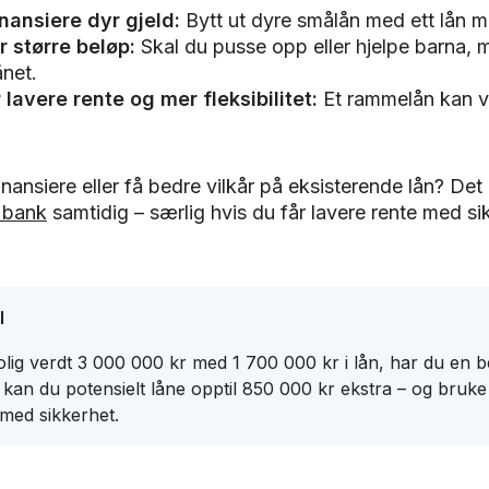
inansiere
dyr gjeld:
Bytt ut dyre smålån med ett lån m
r større beløp:
Skal du pusse opp eller hjelpe barna, m
ånet.
lavere rente og mer fleksibilitet:
Et rammelån kan 
inansiere eller få bedre vilkår på eksisterende lån? De
 bank
samtidig – særlig hvis du får lavere rente med sik
l
lig verdt 3 000 000 kr med 1 700 000 kr i lån, har du en 
kan du potensielt låne opptil 850 000 kr ekstra – og bruk
med sikkerhet.