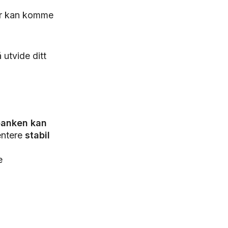
yr kan komme
 utvide ditt
banken kan
mentere
stabil
e