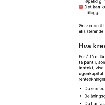
løpetid gi 
Det kan k
i tillegg.
Ønsker du å b
eksisterende
Hva kre
For å få et l
ta pant i
, so
inntekt
, vis
egenkapital
renteøkninge
Du eier bo
Belåningsg
Du har fas