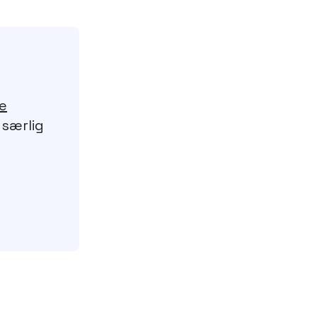
re
 særlig