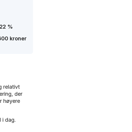
 22 %
600 kroner
 relativt
ering, der
or høyere
 i dag.