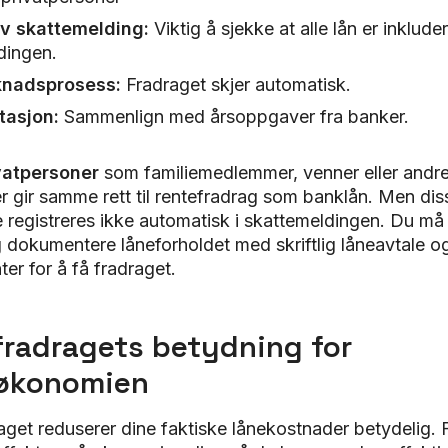
av skattemelding:
Viktig å sjekke at alle lån er inkluder
dingen.
knadsprosess:
Fradraget skjer automatisk.
tasjon:
Sammenlign med årsoppgaver fra banker.
ivatpersoner
som familiemedlemmer, venner eller andr
r gir samme rett til rentefradrag som banklån. Men dis
e registreres ikke automatisk i skattemeldingen. Du må
 dokumentere låneforholdet med skriftlig låneavtale o
ter for å få fradraget.
radragets betydning for
tøkonomien
get reduserer dine faktiske lånekostnader betydelig. F