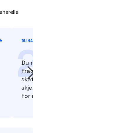
enerelle
DU HAR BETALT RENTE UNDER ÅRET
2
Du må ha betalt renter i løpet av året
fradrag for. Dersom du eksempelvis se
skattemeldingen i 2025, behøver rent
skjedd i 2024 ettersom du sender inn 
for året før.