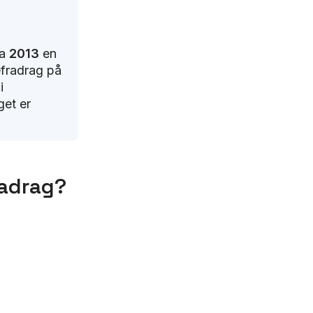
ra
2013
en
efradrag på
i
get er
radrag?