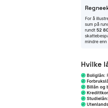
Regnee
For å illust
sum på run
rundt
52 80
skattebesp
mindre enn 
Hvilke l
Boliglån:
Forbruksl
Billån og 
Kredittko
Studielån
Utenlands