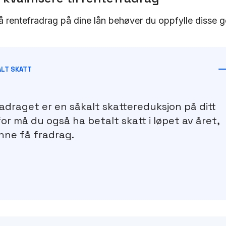
å rentefradrag på dine lån behøver du oppfylle disse g
ALT SKATT
draget er en såkalt skattereduksjon på ditt
for må du også ha betalt skatt i løpet av året,
nne få fradrag.