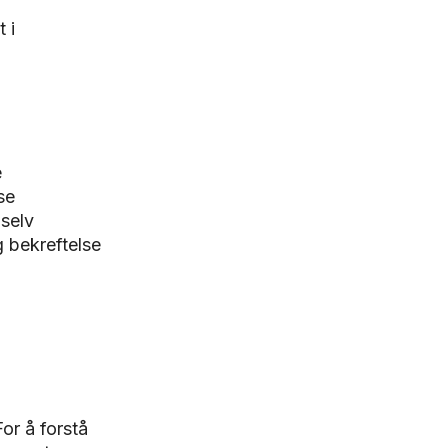
t i
e
se
 selv
g bekreftelse
or å forstå