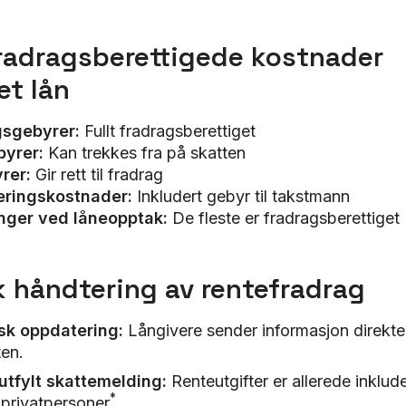
radragsberettigede kostnader
et lån
gsgebyrer:
Fullt fradragsberettiget
yrer:
Kan trekkes fra på skatten
rer:
Gir rett til fradrag
eringskostnader:
Inkludert gebyr til takstmann
ger ved låneopptak:
De fleste er fradragsberettiget
k håndtering av rentefradrag
sk oppdatering:
Långivere sender informasjon direkte 
ten.
utfylt skattemelding:
Renteutgifter er allerede inklude
*
a privatpersoner