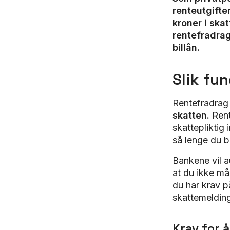
renteutgifter
kroner i skat
rentefradrag
billån.
Slik fu
Rentefradrag
skatten.
Rent
skattepliktig 
så lenge du b
Bankene vil a
at du ikke må
du har krav på
skattemeldin
Krav for å