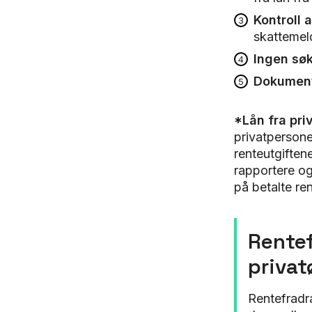
Kontroll 
skattemel
Ingen sø
Dokumen
*
Lån fra pr
privatpersone
renteutgiften
rapportere og
på betalte ren
Rentef
priva
Rentefradra