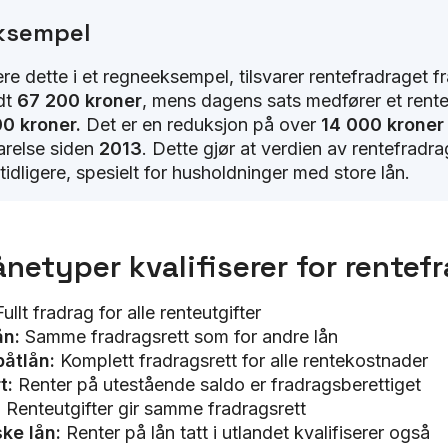
ksempel
rere dette i et regneeksempel, tilsvarer rentefradraget f
dt
67 200 kroner
, mens dagens sats medfører et rent
0 kroner.
Det er en reduksjon på over
14 000 kroner
arelse siden
2013
. Dette gjør at verdien av rentefradra
tidligere, spesielt for husholdninger med store lån.
ånetyper kvalifiserer for rentef
Fullt fradrag for alle renteutgifter
ån:
Samme fradragsrett som for andre lån
båtlån:
Komplett fradragsrett for alle rentekostnader
rt:
Renter på utestående saldo er fradragsberettiget
:
Renteutgifter gir samme fradragsrett
ke lån:
Renter på lån tatt i utlandet kvalifiserer også