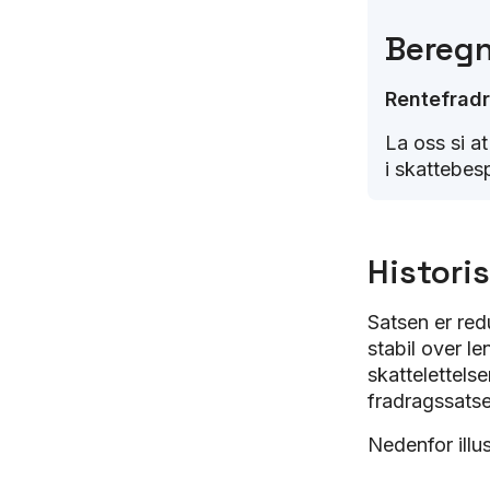
Beregn
Rentefradr
La oss si a
i skattebesp
Histori
Satsen er red
stabil over le
skattelettelse
fradragssatse
Nedenfor illus