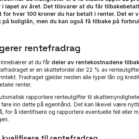
 i løpet av året. Det tilsvarer at du får tilbakebetal
t for hver 100 kroner du har betalt i renter. Det er 
 på boliglån, men du kan også få tilbake på forbru
ngerer rentefradrag
 innebærer at du får
deler av rentekostnadene tilba
efradraget er en skattefordel der 22 % av renteutgifte
inntekt. Fradraget gjelder nesten alle typer lån og kred
etaler renter.
utomatisk rapportere renteutgifter til skattemyndighet
 føre inn dette på egenhånd. Det kan likevel være nytti
, for å identifisere og rapportere eventuelle feil eller m
gen.
 kvalifisere til rentefradrag