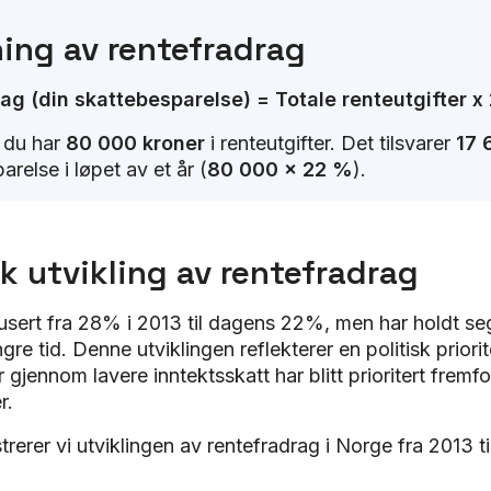
ing av rentefradrag
ag (din skattebesparelse) = Totale renteutgifter x
t du har
80 000 kroner
i renteutgifter. Det tilsvarer
17 
arelse i løpet av et år (
80 000 x 22 %
).
sk utvikling av rentefradrag
usert fra 28% i 2013 til dagens 22%, men har holdt seg
ngre tid. Denne utviklingen reflekterer en politisk priorit
r gjennom lavere inntektsskatt har blitt prioritert fremf
r.
trerer vi utviklingen av rentefradrag i Norge fra 2013 til