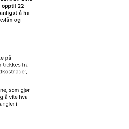
t opptil 22
vanligst å ha
kslån og
ke på
r trekkes fra
ittkostnader,
ene, som gjør
g å vite hva
angler i