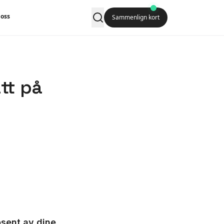
oss
Sammenlign kort
tt på
osent av dine