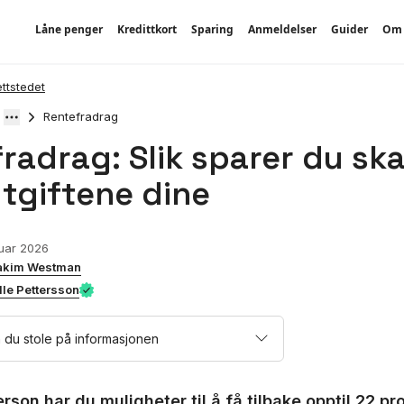
Låne penger
Kredittkort
Sparing
Anmeldelser
Guider
Om 
ettstedet
Rentefradrag
radrag: Slik sparer du ska
tgiftene dine
nuar 2026
akim Westman
lle Pettersson
 du stole på informasjonen
rson har du muligheter til å få tilbake opptil 22 pr