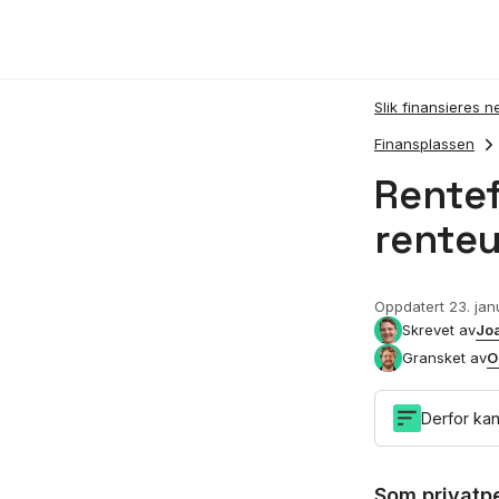
Slik finansieres n
Finansplassen
Rentef
renteu
Oppdatert
23. ja
Jo
Skrevet av
O
Gransket av
Derfor kan
Som privatpe