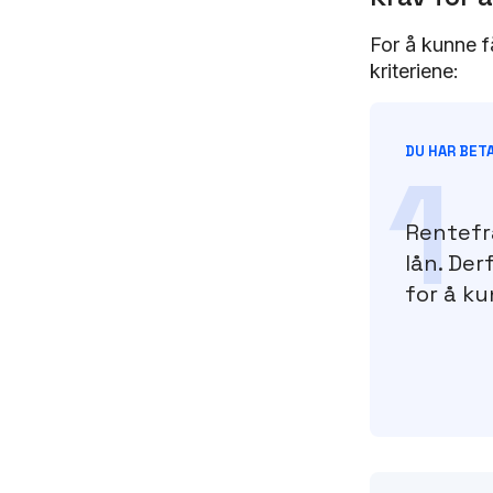
For å kunne f
kriteriene:
DU HAR BET
1
Rentefra
lån. Der
for å ku