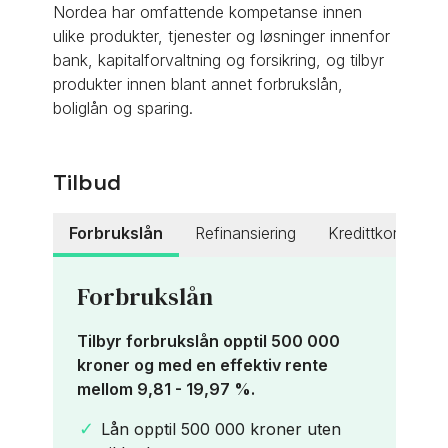
Nordea har omfattende kompetanse innen
ulike produkter, tjenester og løsninger innenfor
bank, kapitalforvaltning og forsikring, og tilbyr
produkter innen blant annet forbrukslån,
boliglån og sparing.
Tilbud
Forbrukslån
Refinansiering
Kredittkort
Forbrukslån
★
★
Tilbyr forbrukslån opptil 500 000
kroner og med en effektiv rente
mellom 9,81 - 19,97 %.
Lån opptil 500 000 kroner uten
Refinansier opptil 500 000 kroner