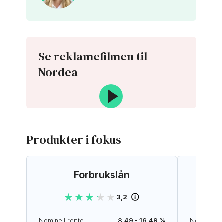
Se reklamefilmen til
Nordea
Produkter i fokus
Forbrukslån
★★★★★
★★★★★
3,2
Nominell rente
8,49 - 16,49 %
Nominell r