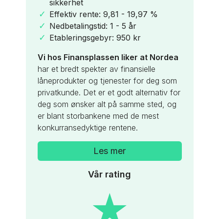
3,3
sikkerhet
uten sikkerhet
Nordea Premium
Effektiv rente: 9,81 - 19,97 %
Effektiv rente: 9,81 - 19,97 %
Nordea Gold
Nedbetalingstid: 1 - 5 år
Nedbetalingstid: 1 - 5 år
Etableringsgebyr: 950 kr
Etableringsgebyr: 950 kr
Nordea Platinum
Nordea Black
Vi hos Finansplassen liker at Nordea
Vi hos Finansplassen liker at Nordea
har et bredt spekter av finansielle
har et bredt spekter av finansielle
låneprodukter og tjenester for deg som
låneprodukter og tjenester for deg som
privatkunde. Det er et godt alternativ for
privatkunde. Det er et godt alternativ for
deg som ønsker alt på samme sted, og
deg som ønsker alt på samme sted, og
er blant storbankene med de mest
er blant storbankene med de mest
konkurransedyktige rentene.
konkurransedyktige rentene.
Les mer
Les mer
Vår rating
★
★