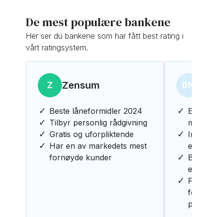
De mest populære bankene
Her ser du bankene som har fått best rating i
vårt ratingsystem.
Zensum
Ban
Z
BN
Beste låneformidler 2024
Enkel og
Tilbyr personlig rådgivning
med Ba
Gratis og uforpliktende
Innfri l
Har en av markedets mest
ekstra 
fornøyde kunder
Behøver
eiendel
Få full 
forbruke
på MinS