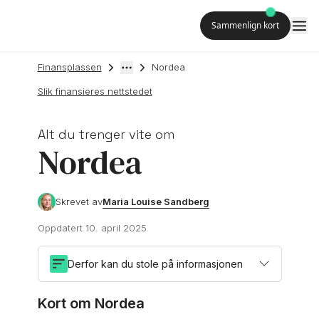
Sammenlign kort
Finansplassen
Nordea
Slik finansieres nettstedet
Alt du trenger vite om
Nordea
Maria Louise Sandberg
Skrevet av
Oppdatert
10. april 2025
Derfor kan du stole på informasjonen
Kort om Nordea