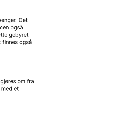
penger. Det
, men også
tte gebyret
t finnes også
 gjøres om fra
d med et