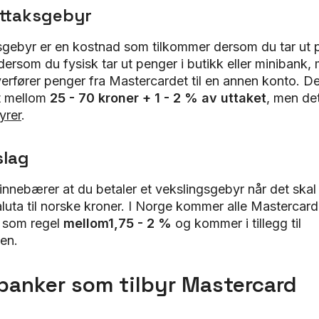
ttaksgebyr
sgebyr er en kostnad som tilkommer dersom du tar ut 
dersom du fysisk tar ut penger i butikk eller minibank
rfører penger fra Mastercardet til en annen konto. De
lt mellom
25 - 70 kroner + 1 - 2 % av uttaket
, men de
yrer
.
slag
innebærer at du betaler et vekslingsgebyr når det skal
luta til norske kroner. I Norge kommer alle Mastercar
, som regel
mellom
1,75 - 2 %
og kommer i tillegg til
en.
banker som tilbyr Mastercard