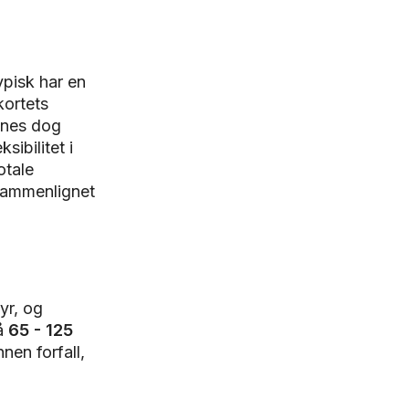
pisk har en
kortets
innes dog
sibilitet i
otale
 sammenlignet
yr, og
på
65 - 125
nen forfall,