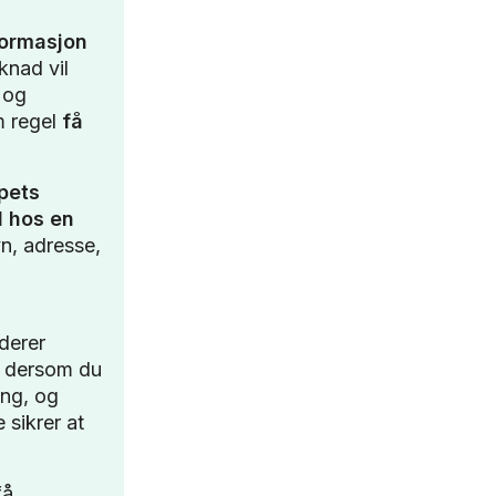
nformasjon
knad vil
 og
m regel
få
pets
d hos en
n, adresse,
derer
D dersom du
ing, og
 sikrer at
få