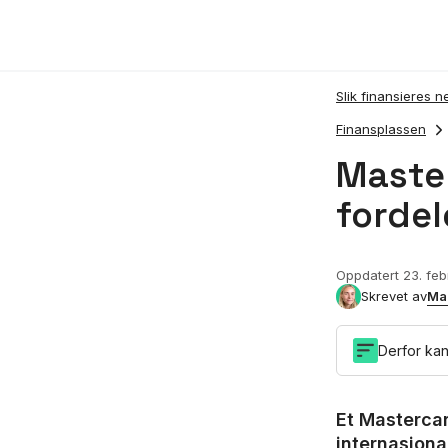
Slik finansieres n
Finansplassen
Master
fordel
Oppdatert
23. fe
Ma
Skrevet av
Derfor kan
Et Mastercar
internasjonal