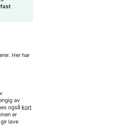
 fast
rer. Her har
v
engig av
nnes også
kort
 men er
gir lave