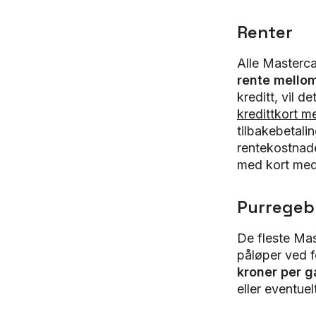
Renter
Alle Masterca
rente mellom
kreditt, vil d
kredittkort m
tilbakebetali
rentekostnade
med kort med
Purregeby
De fleste Mas
påløper ved f
kroner per 
eller eventue