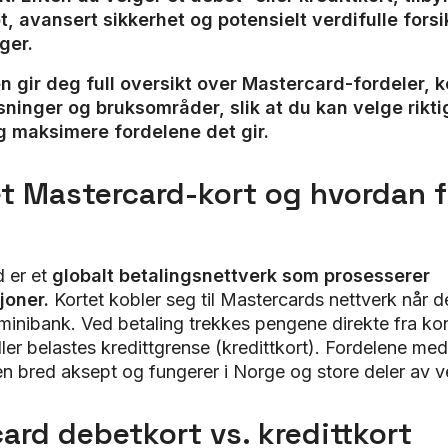
, avansert sikkerhet og potensielt verdifulle forsik
ger.
 gir deg full oversikt over Mastercard-fordeler, 
sninger og bruksområder, slik at du kan velge riktig
g maksimere fordelene det gir.
et Mastercard-kort og hvordan 
d er et
globalt betalingsnettverk som prosesserer
joner.
Kortet kobler seg til Mastercards nettverk når d
r minibank. Ved betaling trekkes pengene direkte fra ko
ller belastes kredittgrense (kredittkort). Fordelene m
 en bred aksept og fungerer i Norge og store deler av
ard debetkort vs. kredittkort