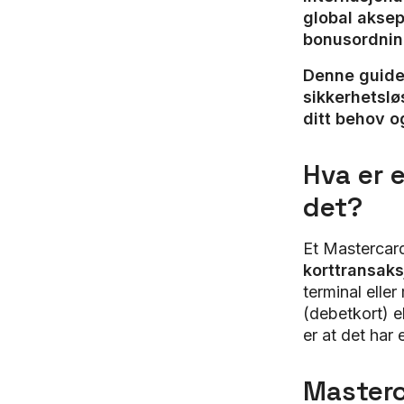
global aksept
bonusordnin
Denne guiden
sikkerhetslø
ditt behov o
Hva er 
det?
Et Mastercar
korttransaks
terminal elle
(debetkort) e
er at det har
Masterc