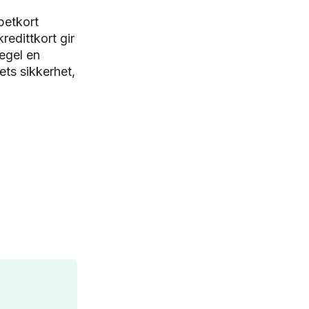
betkort
redittkort gir
regel en
ets sikkerhet,