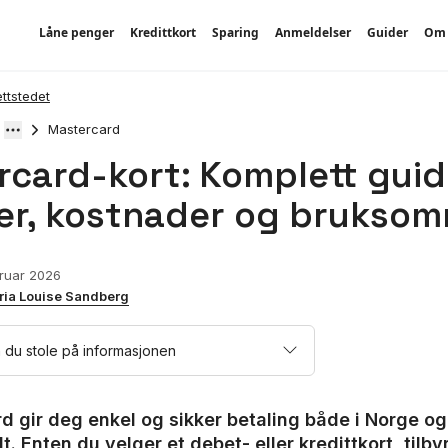
Låne penger
Kredittkort
Sparing
Anmeldelser
Guider
Om 
ettstedet
Mastercard
card-kort: Komplett guide
er, kostnader og bruksom
bruar 2026
ria Louise Sandberg
 du stole på informasjonen
d gir deg enkel og sikker betaling både i Norge og
t. Enten du velger et debet- eller kredittkort, tilb