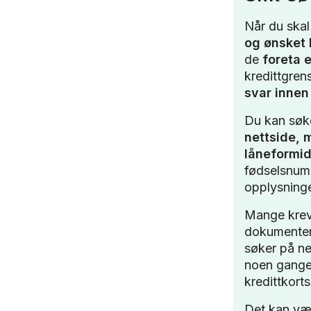
Når du ska
og ønsket 
de
foreta e
kredittgren
svar innen
Du kan søk
nettside, 
låneformid
fødselsnumm
opplysninge
Mange krev
dokumente
søker på ne
noen gang
kredittkort
Det kan vær