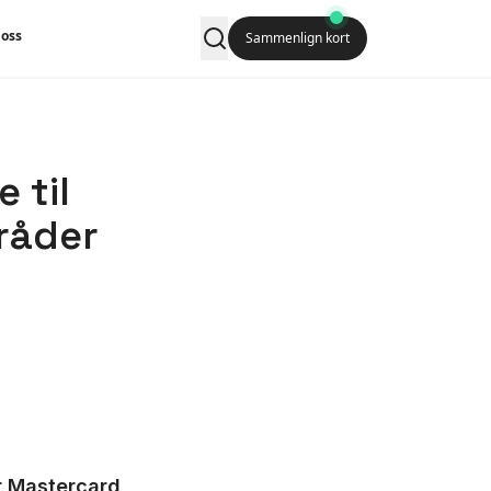
oss
Sammenlign kort
 til
råder
yr Mastercard