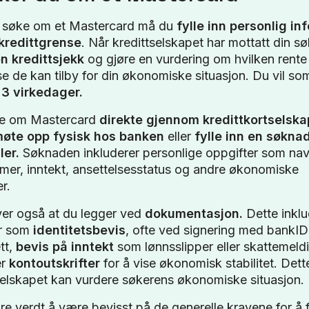
l søke om et Mastercard må du
fylle inn personlig i
kredittgrense
. Når kredittselskapet har mottatt din sø
n kredittsjekk
og gjøre en vurdering om hvilken rente
se de kan tilby for din økonomiske situasjon. Du vil so
 3 virkedager.
e om Mastercard
direkte gjennom kredittkortselska
møte opp fysisk hos banken
eller
fylle inn en søkna
ler.
Søknaden inkluderer personlige oppgifter som nav
er, inntekt, ansettelsesstatus og andre økonomiske
r.
er også at du legger ved
dokumentasjon.
Dette inklu
r som
identitetsbevis
, ofte ved signering med bankI
tt,
bevis på inntekt
som lønnsslipper eller skattemeld
er
kontoutskrifter
for å vise økonomisk stabilitet. Dette
selskapet kan vurdere søkerens økonomiske situasjon.
e verdt å være bevisst på de generelle kravene for å 