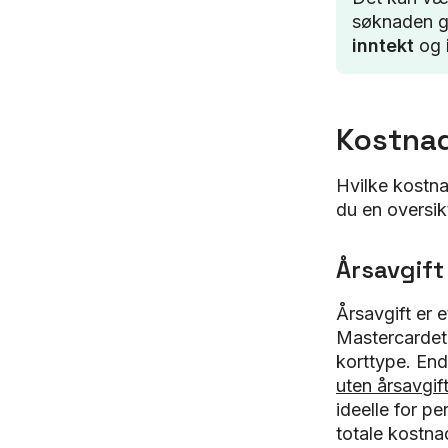
søknaden go
inntekt
og
Kostnad
Hvilke kostna
du en oversik
Årsavgift
Årsavgift er 
Mastercardet
korttype. En
uten årsavgif
ideelle for p
totale kostna