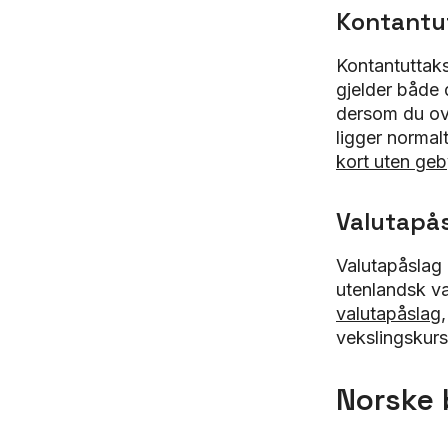
Kontantu
Kontantuttak
gjelder både 
dersom du ove
ligger norma
kort uten geb
Valutapå
Valutapåslag 
utenlandsk va
valutapåslag
vekslingskurs
Norske 