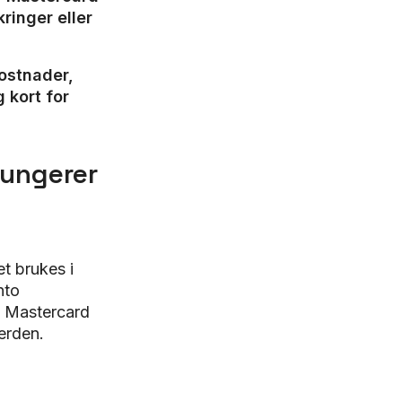
ringer eller
kostnader,
 kort for
fungerer
et brukes i
nto
ed Mastercard
 verden.