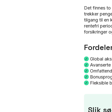
Det finnes to
trekker penge
tilgang til en
rentefri peri
forsikringer 
Fordele
Global aks
Avanserte 
Omfattend
Bonusprog
Fleksible 
Slik s