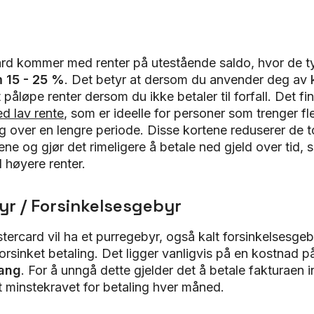
rd kommer med renter på utestående saldo, hvor de ty
 15 - 25 %
. Det betyr at dersom du anvender deg av 
et påløpe renter dersom du ikke betaler til forfall. Det f
ed lav rente
, som er ideelle for personer som trenger flek
ng over en lengre periode. Disse kortene reduserer de t
ne og gjør det rimeligere å betale ned gjeld over tid,
 høyere renter.
r / Forsinkelsesgebyr
tercard vil ha et purregebyr, også kalt forsinkelsesgeb
orsinket betaling. Det ligger vanligvis på en kostnad 
gang
. For å unngå dette gjelder det å betale fakturaen in
lt minstekravet for betaling hver måned.