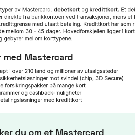
 typer av Mastercard:
debetkort
og
kredittkort.
Et de
r direkte fra bankkontoen ved transaksjoner, mens et k
 kredittgrense med utsatt betaling. Kredittkort har som 
ode mellom 30 - 45 dager. Hovedforskjellen ligger i kort
og gebyrer mellom korttypene.
r med Mastercard
ept i over 210 land og millioner av utsalgssteder
sikkerhetsløsninger mot svindel (chip, 3D Secure)
e forsikringspakker på mange kort
rammer og cashback-muligheter
betalingsløsninger med kredittkort
øker du om et Mastercard