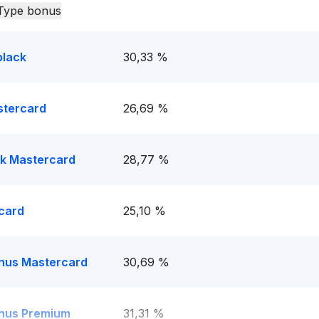
Type bonus
black
30,33 %
stercard
26,69 %
k Mastercard
28,77 %
card
25,10 %
nus Mastercard
30,69 %
nus Premium
31,31 %